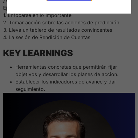
¿Por qué falla la ejecución? Las 4 Disciplinas de la
Ejecución
1. Enfocarse en lo importante
2. Tomar acción sobre las acciones de predicción
3. Lleva un tablero de resultados convincentes
4. La sesión de Rendición de Cuentas
KEY LEARNINGS
Herramientas concretas que permitirán fijar
objetivos y desarrollar los planes de acción.
Establecer los indicadores de avance y dar
seguimiento.