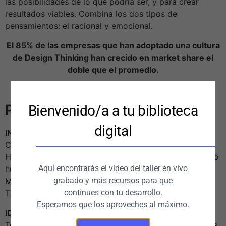
las posibilidades de lo que podría ser, y para crear
resultados viables. Combina los dos tipos de
pensamientos: el racional y emocional.
El 85% de las empresas que han adoptado una cultura
de Design Thinking han crecido en market share el
doble que el promedio.
Fuente: UK Design Council
PROGRAMA
Bienvenido/a a tu biblioteca
digital
INMERSIÓN
:
Concepto y marco metodológico.
Historia de la evolución del pensamiento centrado en lo
Aquí encontrarás el video del taller en vivo
humano.
grabado y más recursos para que
Marco, momentos, fases y principios del Design
continues con tu desarrollo.
Thinking.
Esperamos que los aproveches al máximo.
IDEACIÓN:
Técnicas colaborativas para el desarrollo de conceptos