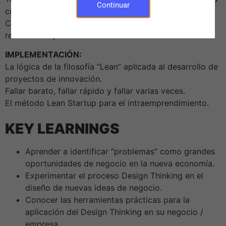
Continuar
creativos.
Confianza creativa y la gestión de equipos de alto
rendimiento para la innovación.
IMPLEMENTACIÓN:
La lógica de la filosofía “Lean” aplicada al desarrollo de
proyectos de innovación.
Fallar barato, fallar rápido y fallar varias veces.
El método Lean Startup para el intraemprendimiento.
KEY LEARNINGS
Aprender a identificar “problemas” como grandes
oportunidades de negocio en la nueva economía.
Experimentar el proceso Design Thinking en el
diseño de nuevas ideas de negocio.
Conocer las herramientas prácticas para la
aplicación del Design Thinking en su negocio /
empresa.