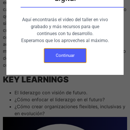
empresas actuales. Requiere adaptarse y gestionar el
cambio para responder a la lógica del sistema complejo
que domina los asuntos organizacionales. El liderazgo
Aquí encontrarás el video del taller en vivo
siempre debe estar enfocado en el futuro, incluso
grabado y más recursos para que
cuando se toman decisiones para hoy. Las
continues con tu desarrollo.
organizaciones más exitosas que toman decisiones
Esperamos que los aproveches al máximo.
acertadas rápidamente y evolucionan al ritmo del
mundo. El liderazgo con visión de futuro es un conjunto
Continuar
de habilidades que los líderes utilizan para crear
organizaciones flexibles, inclusivas y en evolución.
KEY LEARNINGS
El liderazgo con visión de futuro.
¿Cómo enfocar el liderazgo en el futuro?
¿Cómo crear organizaciones flexibles, inclusivas y
en evolución?