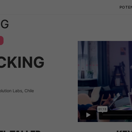
POTE
NG
CKING
lution Labs, Chile