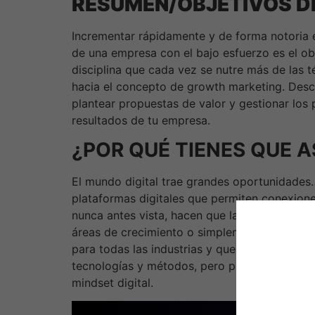
RESUMEN/OBJETIVOS D
Incrementar rápidamente y de forma notoria 
de una empresa con el bajo esfuerzo es el obj
disciplina que cada vez se nutre más de las t
hacia el concepto de growth marketing. Desc
plantear propuestas de valor y gestionar los
resultados de tu empresa.
¿POR QUÉ TIENES QUE A
El mundo digital trae grandes oportunidades
plataformas digitales que permiten conexione
nunca antes vista, hacen que las áreas comer
áreas de crecimiento o simplemente áreas de
para todas las industrias y que implican desaf
tecnologías y métodos, pero principalmente 
mindset digital.