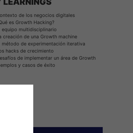
 LEARNINGS
ontexto de los negocios digitales
Qué es Growth Hacking?
l equipo multidisciplinario
a creación de una Growth machine
l método de experimentación iterativa
os hacks de crecimiento
esafíos de implementar un área de Growth
jemplos y casos de éxito