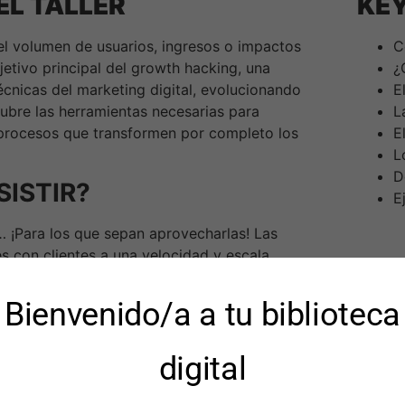
EL TALLER
KEY
el volumen de usuarios, ingresos o impactos
C
etivo principal del growth hacking, una
¿
écnicas del marketing digital, evolucionando
E
ubre las herramientas necesarias para
L
 procesos que transformen por completo los
E
L
D
SISTIR?
E
… ¡Para los que sepan aprovecharlas! Las
s con clientes a una velocidad y escala
ciales de las compañías deban migrar hacia
 Growth, una evolución que será obligatoria
Bienvenido/a a tu biblioteca
íos a nivel de capacidades, estructura,
cambio de mindset, para avanzar hacia un
digital