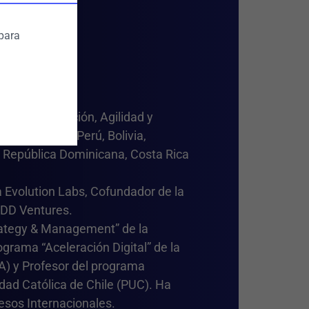
 para
os de Innovación, Agilidad y
e, Argentina, Perú, Bolivia,
 República Dominicana, Costa Rica
 Evolution Labs, Cofundador de la
UDD Ventures.
trategy & Management” de la
ograma “Aceleración Digital” de la
CA) y Profesor del programa
idad Católica de Chile (PUC). Ha
esos Internacionales.