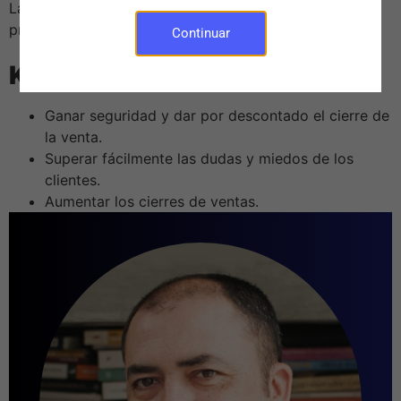
Las técnicas de cierre como un paso natural del
proceso de ventas
Continuar
KEY LEARNINGS
Ganar seguridad y dar por descontado el cierre de
la venta.
Superar fácilmente las dudas y miedos de los
clientes.
Aumentar los cierres de ventas.