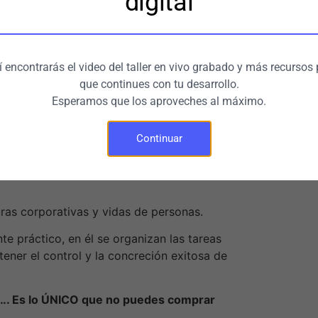
digital
 23 de julio del Seminario Online Time
e Office con la familia”
UNCA TIENEN TIEMPO
ntes, definen y organizan sus proyectos,
 encontrarás el video del taller en vivo grabado y más recursos
el correo electrónico.
que continues con tu desarrollo.
Esperamos que los aproveches al máximo.
Continuar
 enfoque ejecutivo y claro en un mundo de
ras corporativas y vidas de personas.
e práctico, en él se organizan las tareas
ener el control y la concreción exitosa de
o…. Es lo ÚNICO que no puedes comprar