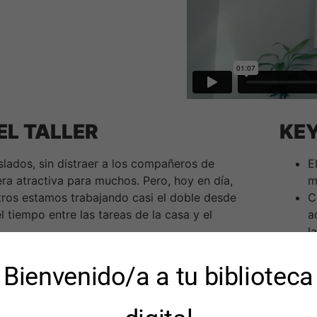
EL TALLER
KEY
slados, sin distraer a los compañeros de
E
era atractiva para muchos. Pero, hoy en día,
m
tros estamos trabajando casi el doble desde
C
 tiempo entre las tareas de la casa y el
a
l
roductividad está amenazada, es muy fácil
T
s y perder foco y energía.
f
Bienvenido/a a tu biblioteca
M
ro día a día, nuestras tareas, nuestros
d
nmediata y duradera.
d