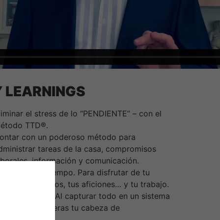
 LEARNINGS
liminar el stress de lo “PENDIENTE” – con el
étodo TTD®.
ontar con un poderoso método para
dministrar tareas de la casa, compromisos
aborales, información y comunicación.
endrás MÁS Tiempo. Para disfrutar de tu
amilia, tus amigos, tus aficiones… y tu trabajo.
ayor Enfoque. Al capturar todo en un sistema
e confianza liberas tu cabeza de
istracciones