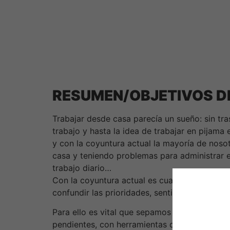
RESUMEN/OBJETIVOS D
Trabajar desde casa parecía un sueño: sin tra
trabajo y hasta la idea de trabajar en pijama 
y con la coyuntura actual la mayoría de noso
casa y teniendo problemas para administrar el
trabajo diario…
Con la coyuntura actual es cuando nuestra p
confundir las prioridades, sentirnos abrumado
Para ello es vital que sepamos organizar nuest
pendientes, con herramientas de aplicación i