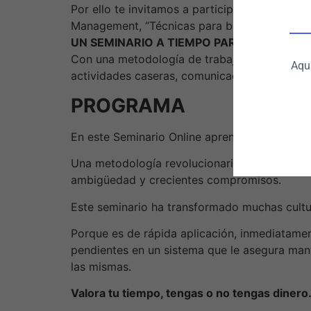
Por ello te invitamos a participar este jueves
Management, “Técnicas para balancear el Hom
UN SEMINARIO A TIEMPO PARA QUIENES N
Con una metodología de trabajo los participa
Aquí
actividades caseras, comunicaciones y hasta 
PROGRAMA
En este Seminario Online aprenderás:
Una metodología revolucionaria, mantener un
ambigüedad y crecientes compromisos.
Este seminario ha transformado muchas cultu
Porque es de rápida aplicación, inmediatament
pendientes en un sistema que le asegura mant
las mismas.
Valora tu tiempo, tengas o no tengas diner